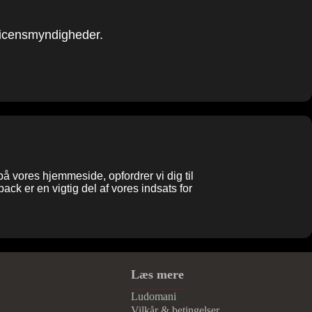
r licensmyndigheder.
på vores hjemmeside, opfordrer vi dig til
back er en vigtig del af vores indsats for
Læs mere
Ludomani
Vilkår & betingelser