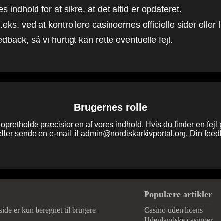
dhold for at sikre, at det altid er opdateret.
f.eks. ved at kontrollere casinoernes officielle sider elle
edback, så vi hurtigt kan rette eventuelle fejl.
Brugernes rolle
 opretholde præcisionen af vores indhold. Hvis du finder en fejl 
ller sende en e-mail til
admin@nordiskarkivportal.org
. Din feed
Populære artikler
de er kun beregnet til brugere
Casino uden licens
Udenlandske casinoer