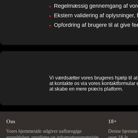
Regelmæssig gennemgang af vores in
Ekstern validering af oplysninger, 
Opfordring af brugere til at give fe
Vi værdsætter vores brugeres hjælp til at
at kontakte os via vores kontaktformular e
at skabe en mere præcis platform.
Om
18+
Vores hjemmeside udgiver uafhængige
Denne hjemmesi
anmeldelser, ranglister og informationsmateriale
over 18 år.