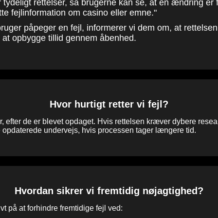
r tydeligt rettelser, så brugerne kan se, at en ændring er
tte fejlinformation om casino eller emne."
uger påpeger en fejl, informerer vi dem om, at rettelse
 at opbygge tillid gennem åbenhed.
Hvor hurtigt retter vi fejl?
mer, efter de er blevet opdaget. Hvis rettelsen kræver dybere resea
e opdaterede undervejs, hvis processen tager længere tid.
Hvordan sikrer vi fremtidig nøjagtighed?
ivt på at forhindre fremtidige fejl ved: