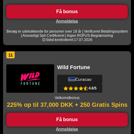
Få bonus
Anmeldelse
Besøg er udelukkende for personer over 18 år | Verificeret Betalingssystem
| Ansvarligt Spil Certificeret | Ingen ROFUS-Begrænsning
Sidst kontrolleret:17.07.2026
11
Wild Fortune
Curacao
4.6/5
Velkomstbonus
225% op til 37,000 DKK + 250 Gratis Spins
Få bonus
Anmeldelse