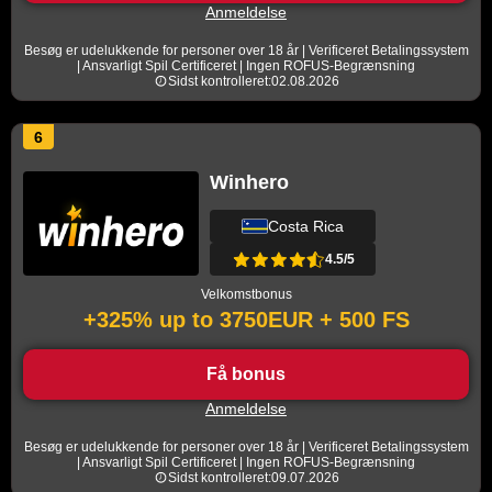
Anmeldelse
Besøg er udelukkende for personer over 18 år | Verificeret Betalingssystem
| Ansvarligt Spil Certificeret | Ingen ROFUS-Begrænsning
Sidst kontrolleret:02.08.2026
6
Winhero
Costa Rica
4.5/5
Velkomstbonus
+325% up to 3750EUR + 500 FS
Få bonus
Anmeldelse
Besøg er udelukkende for personer over 18 år | Verificeret Betalingssystem
| Ansvarligt Spil Certificeret | Ingen ROFUS-Begrænsning
Sidst kontrolleret:09.07.2026