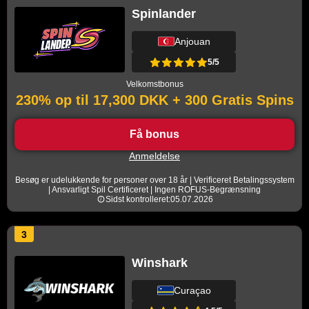
Spinlander
Anjouan
5/5
Velkomstbonus
230% op til 17,300 DKK + 300 Gratis Spins
Få bonus
Anmeldelse
Besøg er udelukkende for personer over 18 år | Verificeret Betalingssystem
| Ansvarligt Spil Certificeret | Ingen ROFUS-Begrænsning
Sidst kontrolleret:05.07.2026
3
Winshark
Curaçao