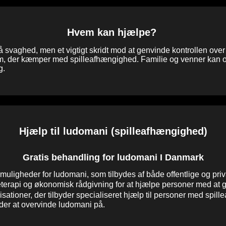
Hvem kan hjælpe?
 svaghed, men et vigtigt skridt mod at genvinde kontrollen over
der kæmper med spilleafhængighed. Familie og venner kan også s
g.
Hjælp til ludomani (spilleafhængighed)
Gratis behandling for ludomani I Danmark
muligheder for ludomani, som tilbydes af både offentlige og priv
eterapi og økonomisk rådgivning for at hjælpe personer med at g
sationer, der tilbyder specialiseret hjælp til personer med spil
der at overvinde ludomani på.