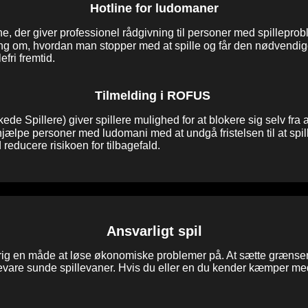
Hotline for ludomaner
ne, der giver professionel rådgivning til personer med spillepr
ning om, hvordan man stopper med at spille og får den nødvendig
fri fremtid.
Tilmelding i ROFUS
ede Spillere) giver spillere mulighed for at blokere sig selv fra a
lpe personer med ludomani med at undgå fristelsen til at spille.
reducere risikoen for tilbagefald.
Ansvarligt spil
rig en måde at løse økonomiske problemer på. At sætte grænser 
bevare sunde spillevaner. Hvis du eller en du kender kæmper med