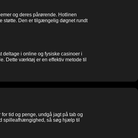
oblemer og deres pårørende. Hotlinen
e støtte. Den er tilgængelig døgnet rundt
t deltage i online og fysiske casinoer i
 Dette værktøj er en effektiv metode til
for tid og penge, undgå jagt på tab og
 spilleafhængighed, så søg hjælp til