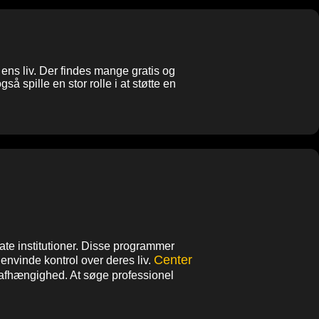
 ens liv. Der findes mange gratis og
pille en stor rolle i at støtte en
ate institutioner. Disse programmer
Center
envinde kontrol over deres liv.
leafhængighed. At søge professionel