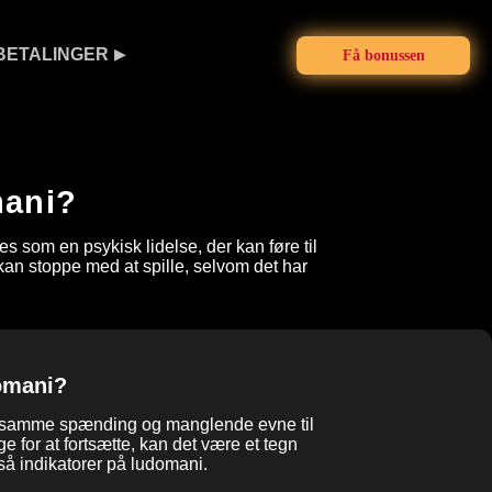
BETALINGER
Få bonussen
mani?
s som en psykisk lidelse, der kan føre til
an stoppe med at spille, selvom det har
domani?
nå samme spænding og manglende evne til
e for at fortsætte, kan det være et tegn
gså indikatorer på ludomani.