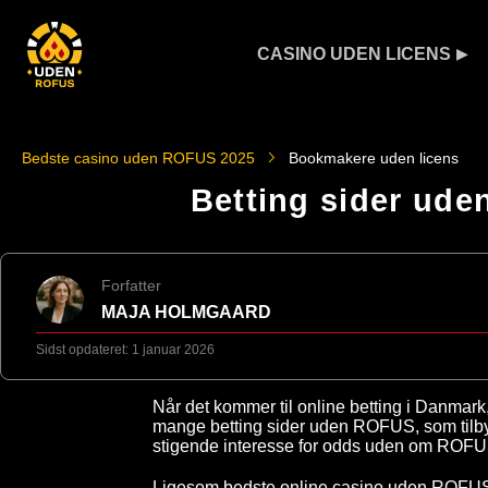
CASINO UDEN LICENS
Bedste casino uden ROFUS 2025
Bookmakere uden licens
Betting sider ude
Forfatter
MAJA HOLMGAARD
Sidst opdateret:
1 januar 2026
Når det kommer til online betting i Danmark,
mange betting sider uden ROFUS, som tilby
stigende interesse for odds uden om ROFUS,
Ligesom bedste online casino uden ROFUS g