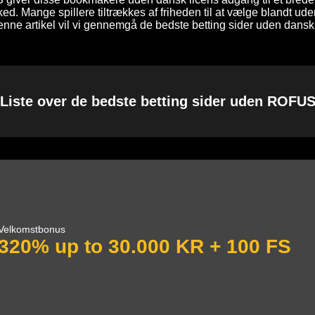
. Mange spillere tiltrækkes af friheden til at vælge blandt uden
enne artikel vil vi gennemgå de bedste betting sider uden dans
Liste over de bedste betting sider uden ROFU
Velkomstbonus
320% up to 30.000 KR + 100 FS