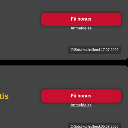
Få bonus
Anmeldelse
Sidst kontrolleret:17.07.2026
tis
Få bonus
Anmeldelse
Sidst kontrolleret:05.08.2026