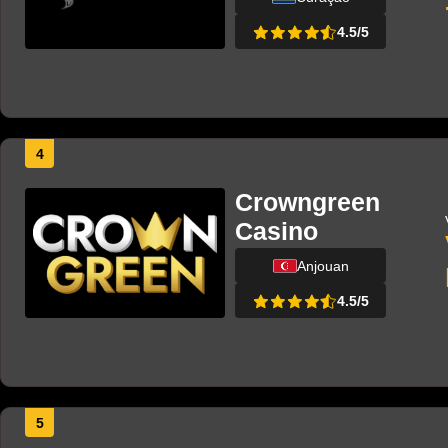
4.5/5
4
Crowngreen
Casino
Anjouan
4.5/5
5