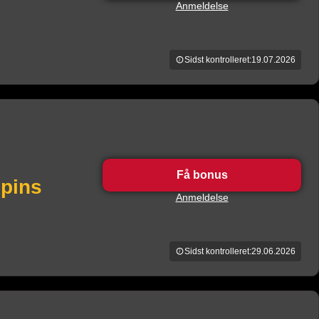
Anmeldelse
Sidst kontrolleret:19.07.2026
Få bonus
Spins
Anmeldelse
Sidst kontrolleret:29.06.2026