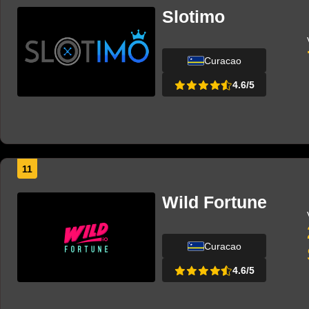
Slotimo
Curacao
4.6/5
11
Wild Fortune
Curacao
4.6/5