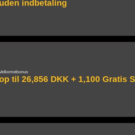
uden indbetaling
Velkomstbonus
op til 26,856 DKK + 1,100 Gratis 