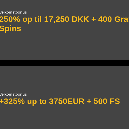
Velkomstbonus
250% op til 17,250 DKK + 400 Gra
Spins
Velkomstbonus
+325% up to 3750EUR + 500 FS