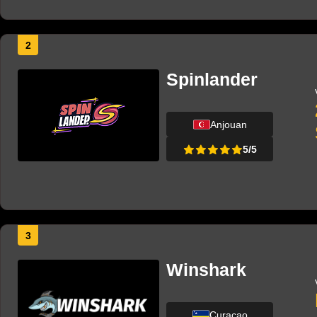
2
Spinlander
Anjouan
5/5
3
Winshark
Curaçao