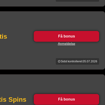
tis
Få bonus
Anmeldelse
Sidst kontrolleret:05.07.2026
tis Spins
Få bonus