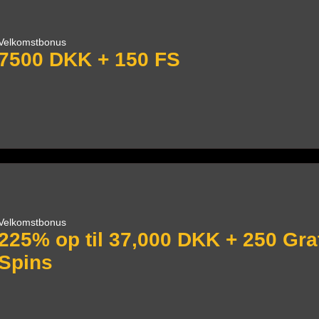
Velkomstbonus
7500 DKK + 150 FS
Velkomstbonus
225% op til 37,000 DKK + 250 Gra
Spins