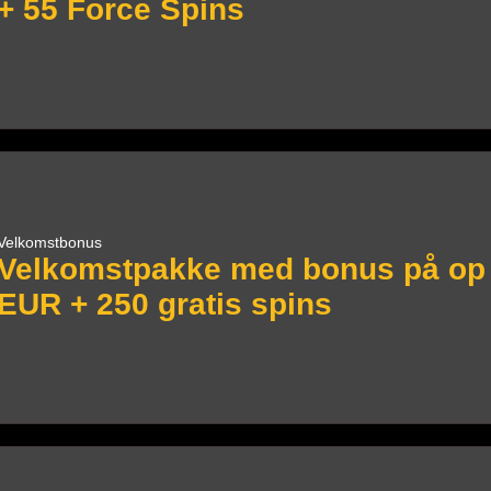
+ 55 Force Spins
Velkomstbonus
Velkomstpakke med bonus på op t
EUR + 250 gratis spins