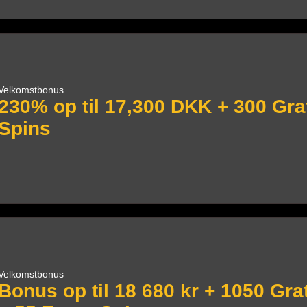
Velkomstbonus
230% op til 17,300 DKK + 300 Gra
Spins
Velkomstbonus
Bonus op til 18 680 kr + 1050 Gra